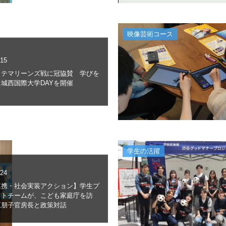
映像芸術コース
.15
ッテマリーンズ戦に冠協賛 学びを
城西国際大学DAYを開催
学生の活躍
.24
連携・社会実装アクション】学生プ
クトチームが、こども家庭庁を訪
原朋子官房長と政策対話