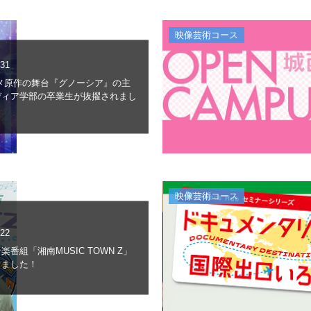
映像芸術コース
.31
ニメ原作の舞台『グノーシア』の主
ディア学部の卒業生が抜擢されまし
映像芸術コース
.22
楽番組「湘南MUSIC TOWN Z」
しました！