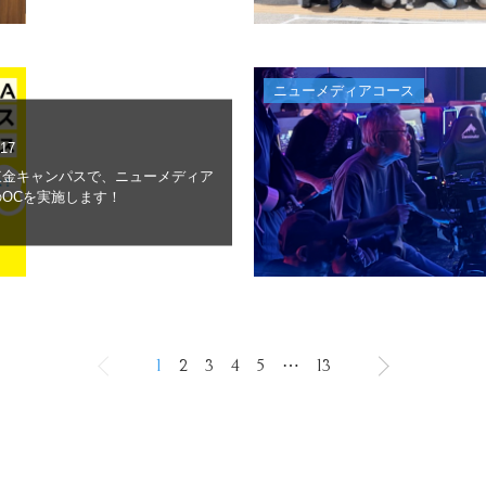
ニューメディアコース
.17
東金キャンパスで、ニューメディア
OCを実施します！
1
2
3
4
5
⋯
13