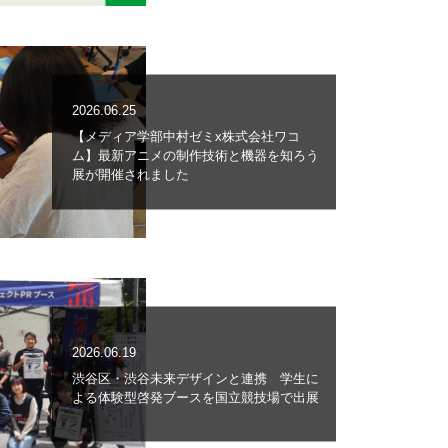
2026.06.25
【メディア学部中村ゼミx株式会社ワコ
ム】最新アニメの制作技術と機器を知ろう
展が開催されました
2026.06.19
渋谷区・渋谷未来デザインと連携 学生に
よる体験型啓発ブースを国立競技場で出展