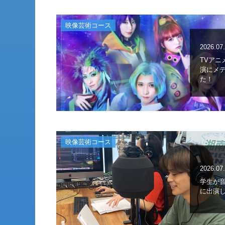
映像芸術コース
2026.07
TVア
演にメ
た！
映像芸術コース
2026.07
学生が音
に出演