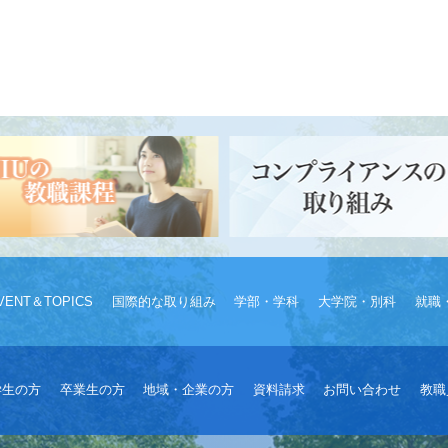
VENT＆TOPICS
国際的な取り組み
学部・学科
大学院・別科
就職
学生の方
卒業生の方
地域・企業の方
資料請求
お問い合わせ
教職