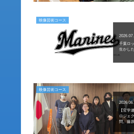
映像芸術コース
2026.07
千葉ロ
生かした
映像芸術コース
2026.06
【官学
ロジェ
問。藤