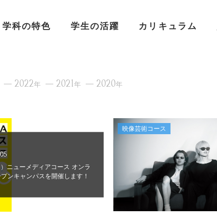
学科の特色
学生の活躍
カリキュラム
2022
2021
2020
年
年
年
映像芸術コース
.05
（日）ニューメディアコース オンラ
ープンキャンパスを開催します！