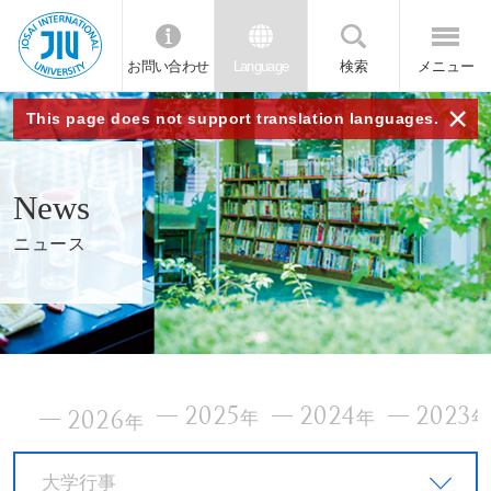
お問い合わせ
Language
検索
メニュー
JIU
×
This page does not support translation languages.
城西
News
国際
ニュース
大学
2025
2024
2023
2026
年
年
年
大学行事