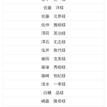
佐藤 洋様
佐藤 元界様
佐仲 雅樹様
澤田 英治様
澤石 丈志様
塩井 敦代様
篠田 克美様
篠塚 秀樹様
篠崎 智紀様
清水 一孝様
白幡 晶様
嶋森 隆恭様