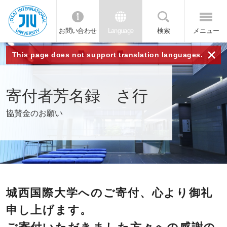
お問い合わせ
Language
検索
メニュー
JIU 城西国
×
This page does not support translation languages.
際大学
寄付者芳名録 さ行
協賛金のお願い
城西国際大学へのご寄付、心より御礼
申し上げます。