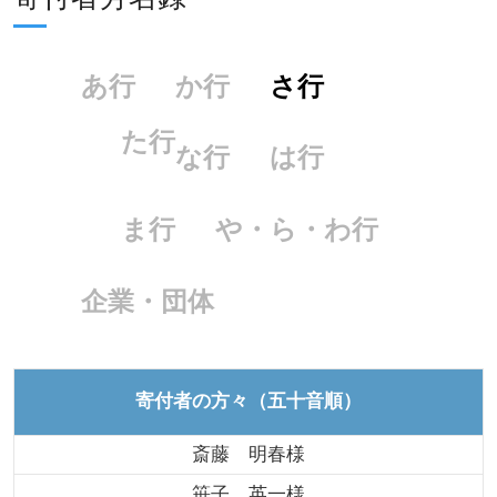
あ行
か行
さ行
た行
な行
は行
ま行
や・ら・わ行
企業・団体
寄付者の方々（五十音順）
斎藤 明春様
笹子 英一様