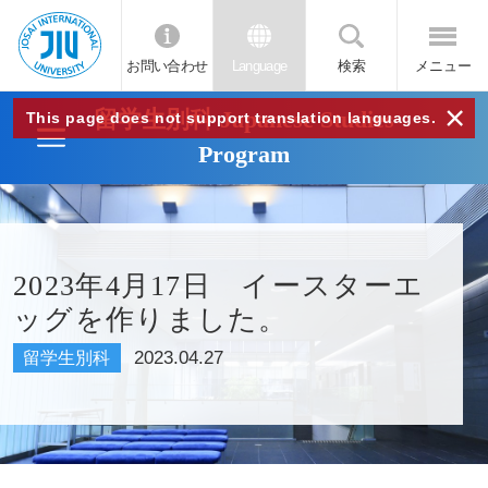
お問い合わせ
Language
検索
メニュー
JIU
×
留学生別科 Japanese Studies
This page does not support translation languages.
Program
城西
国際
2023年4月17日 イースターエ
大学
ッグを作りました。
2023.04.27
留学生別科