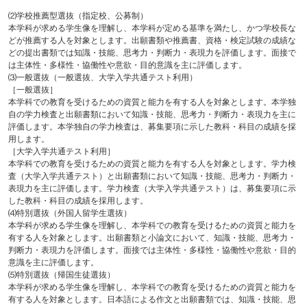
⑵学校推薦型選抜（指定校、公募制）
本学科が求める学生像を理解し、本学科が定める基準を満たし、かつ学校長な
どが推薦する人を対象とします。出願書類や推薦書、資格・検定試験の成績な
どの提出書類では知識・技能、思考力・判断力・表現力を評価します。面接で
は主体性・多様性・協働性や意欲・目的意識を主に評価します。
⑶一般選抜（一般選抜、大学入学共通テスト利用）
［一般選抜］
本学科での教育を受けるための資質と能力を有する人を対象とします。本学独
自の学力検査と出願書類において知識・技能、思考力・判断力・表現力を主に
評価します。本学独自の学力検査は、募集要項に示した教科・科目の成績を採
用します。
［大学入学共通テスト利用］
本学科での教育を受けるための資質と能力を有する人を対象とします。学力検
査（大学入学共通テスト）と出願書類において知識・技能、思考力・判断力・
表現力を主に評価します。学力検査（大学入学共通テスト）は、募集要項に示
した教科・科目の成績を採用します。
⑷特別選抜（外国人留学生選抜）
本学科が求める学生像を理解し、本学科での教育を受けるための資質と能力を
有する人を対象とします。出願書類と小論文において、知識・技能、思考力・
判断力・表現力を評価します。面接では主体性・多様性・協働性や意欲・目的
意識を主に評価します。
⑸特別選抜（帰国生徒選抜）
本学科が求める学生像を理解し、本学科での教育を受けるための資質と能力を
有する人を対象とします。日本語による作文と出願書類では、知識・技能、思