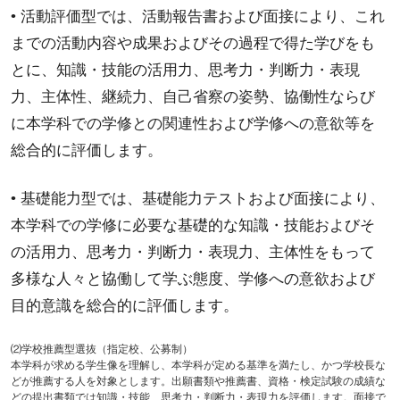
• 活動評価型では、活動報告書および面接により、これ
までの活動内容や成果およびその過程で得た学びをも
とに、知識・技能の活用力、思考力・判断力・表現
力、主体性、継続力、自己省察の姿勢、協働性ならび
に本学科での学修との関連性および学修への意欲等を
総合的に評価します。
• 基礎能力型では、基礎能力テストおよび面接により、
本学科での学修に必要な基礎的な知識・技能およびそ
の活用力、思考力・判断力・表現力、主体性をもって
多様な人々と協働して学ぶ態度、学修への意欲および
目的意識を総合的に評価します。
⑵学校推薦型選抜（指定校、公募制）
本学科が求める学生像を理解し、本学科が定める基準を満たし、かつ学校長な
どが推薦する人を対象とします。出願書類や推薦書、資格・検定試験の成績な
どの提出書類では知識・技能、思考力・判断力・表現力を評価します。面接で