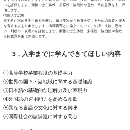
力を評価します。面接では主体性・多様性・協働性や意欲・目的意識を主に評
価します。
⑺編入学試験
本学科が求める学生像を理解し、編入年次から教育を受けるための資質と能力
を有する人を対象とします。出願書類と小論文において、知識・技能、思考
力・判断力・表現力を評価します。面接では主体性・多様性・協働性や意欲・
目的意識を主に評価します。
3．入学までに学んできてほしい内容
⑴高等学校卒業程度の基礎学力
⑵世界の国々・諸地域に関する基礎知識
⑶日本語の基礎的な理解力及び表現力
⑷外国語の運用能力を高める意欲
⑸異なる言語や文化に対する興味
⑹国際社会の諸課題に対する関心