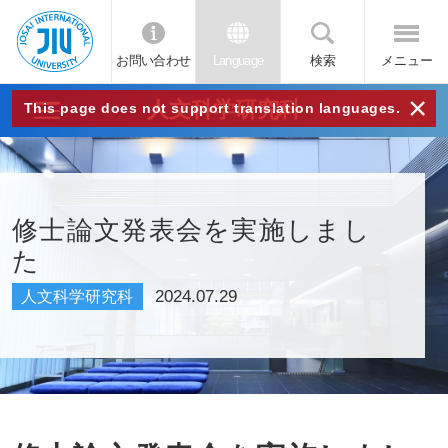
お問い合わせ
Language
検索
メニュー
JIU
×
人文科学研究科
This page does not support translation languages.
城西
国際
修士論文発表会を実施しまし
た
大学
2024.07.29
人文科学研究科