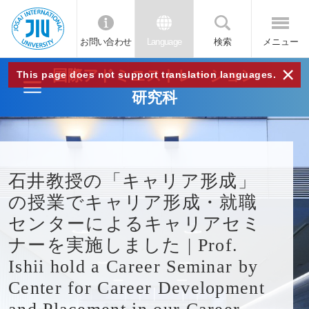
お問い合わせ
Language
検索
メニュー
JIU
×
国際アドミニストレーション
This page does not support translation languages.
研究科
城西
国際
石井教授の「キャリア形成」
大学
の授業でキャリア形成・就職
センターによるキャリアセミ
ナーを実施しました | Prof.
Ishii hold a Career Seminar by
Center for Career Development