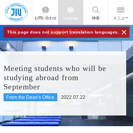
お問い合わせ
Language
検索
メニュー
JIU
×
国際交流学科
This page does not support translation languages.
城西
国際
Meeting students who will be
studying abroad from
大学
September
2022.07.22
From the Dean's Office