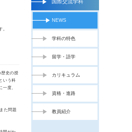
国際交流学科
NEWS
す。
学科の特色
留学・語学
の歴史の授
カリキュラム
という科
に一度、
資格・進路
また問題
教員紹介
時間がか