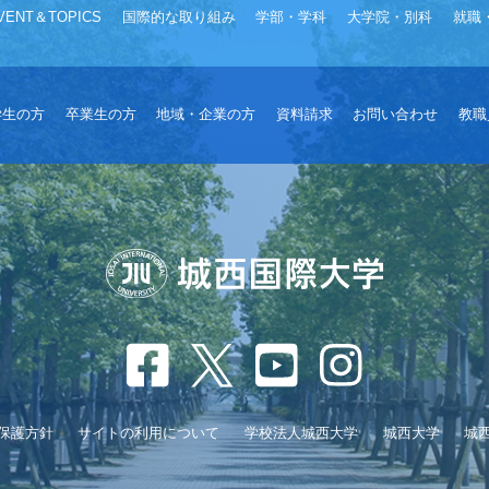
VENT＆TOPICS
国際的な取り組み
学部・学科
大学院・別科
就職
学生の方
卒業生の方
地域・企業の方
資料請求
お問い合わせ
教職
保護方針
サイトの利用について
学校法人城西大学
城西大学
城