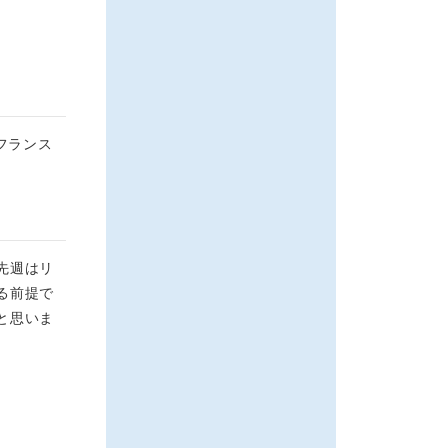
でフランス
先週はリ
る前提で
と思いま