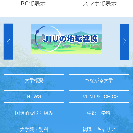
PCで表示
スマホで表示
大学概要
つながる大学
NEWS
EVENT＆TOPICS
国際的な取り組み
学部・学科
大学院・別科
就職・キャリア