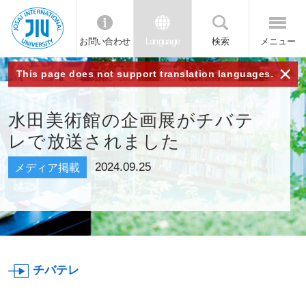
お問い合わせ
Language
検索
メニュー
JIU 城西国
×
This page does not support translation languages.
際大学
水田美術館の企画展がチバテ
レで放送されました
2024.09.25
メディア掲載
チバテレ