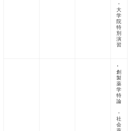
・
大
学
院
特
別
演
習
･
創
製
薬
学
特
論
・
社
会
薬