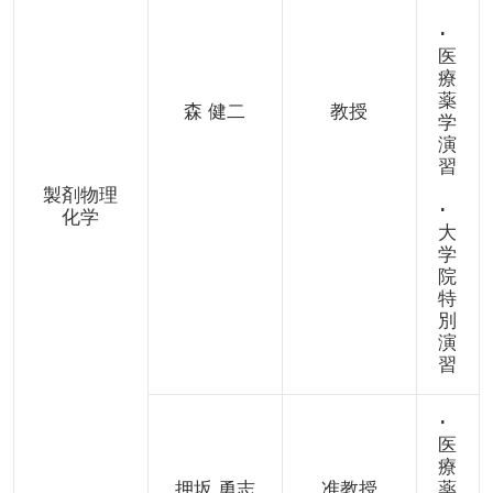
･
医
療
薬
森 健二
教授
学
演
習
製剤物理
･
化学
大
学
院
特
別
演
習
･
医
療
押坂 勇志
准教授
薬