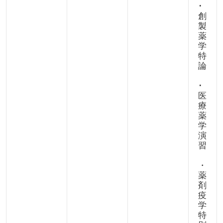
･
創
製
薬
学
特
論
･
医
療
薬
学
演
習
・
薬
剤
疫
学
特