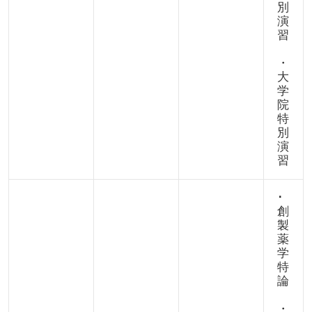
別
演
習
・
大
学
院
特
別
演
習
･
創
製
薬
学
特
論
・