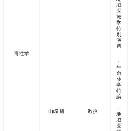
域
医
療
学
特
別
演
習
毒性学
・
生
命
薬
学
特
論
・
山崎 研
教授
地
域
医