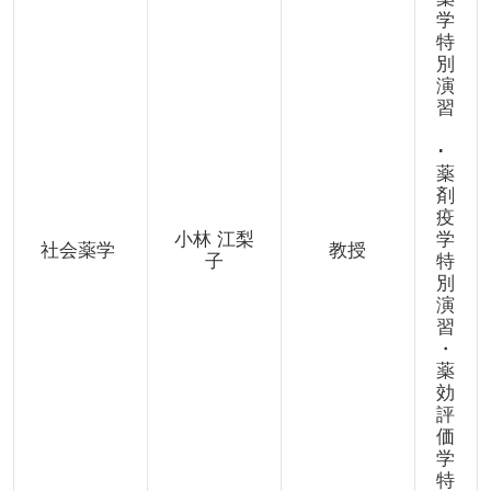
学
特
別
演
習
･
薬
剤
疫
小林 江梨
学
社会薬学
教授
子
特
別
演
習
・
薬
効
評
価
学
特