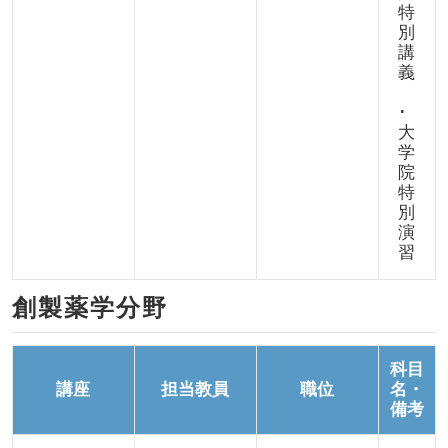
特
別
講
義
･
大
学
院
特
別
演
習
創製薬学分野
科目
講座
担当教員
職位
名・
備考