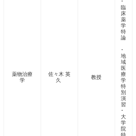
･
臨
床
薬
学
特
論
･
地
域
医
薬物治療
佐々木 英
療
教授
学
久
学
特
別
演
習
･
大
学
院
特