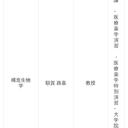
論
･
医
療
薬
学
演
習
・
医
療
薬
構造生物
学
額賀 路嘉
教授
学
特
別
演
習
･
大
学
院