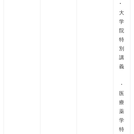
･
大
学
院
特
別
講
義
・
医
療
薬
学
特