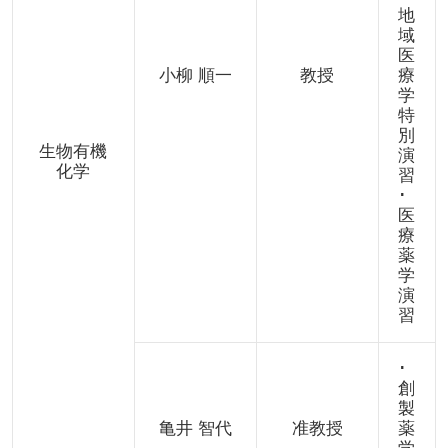
地
域
医
小柳 順一
教授
療
学
特
別
生物有機
演
化学
習
･
医
療
薬
学
演
習
･
創
製
亀井 智代
准教授
薬