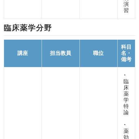
演
習
臨床薬学分野
科目
講座
担当教員
職位
名・
備考
･
臨
床
薬
学
特
論
･
薬
効