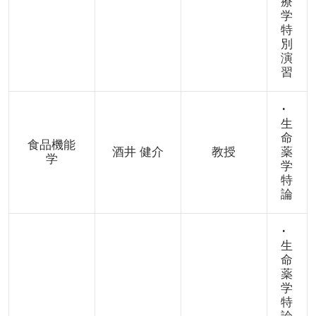
療
学
特
別
演
習
･
生
命
食品機能
酒井 健介
教授
薬
学
学
特
論
･
生
命
薬
学
特