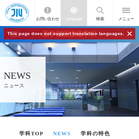
お問い合わせ
Language
検索
メニュー
JIU
×
薬学部医療薬学科
This page does not support translation languages.
城西
国際
NEWS
大学
ニュース
学科TOP
NEWS
学科の特色