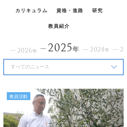
カリキュラム
資格・進路
研究
教員紹介
2025
年
2024
2
2026
年
年
すべてのニュース
教員活動