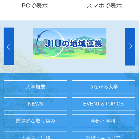
PCで表示
スマホで表示
大学概要
つながる大学
NEWS
EVENT＆TOPICS
国際的な取り組み
学部・学科
大学院・別科
就職・キャリア