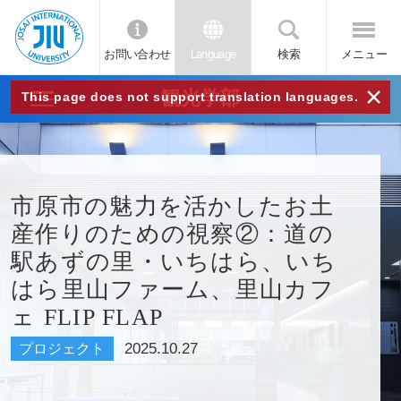
お問い合わせ
Language
検索
メニュー
JIU
×
観光学部
This page does not support translation languages.
城西
国際
市原市の魅力を活かしたお土
産作りのための視察②：道の
大学
駅あずの里・いちはら、いち
はら里山ファーム、里山カフ
ェ FLIP FLAP
2025.10.27
プロジェクト