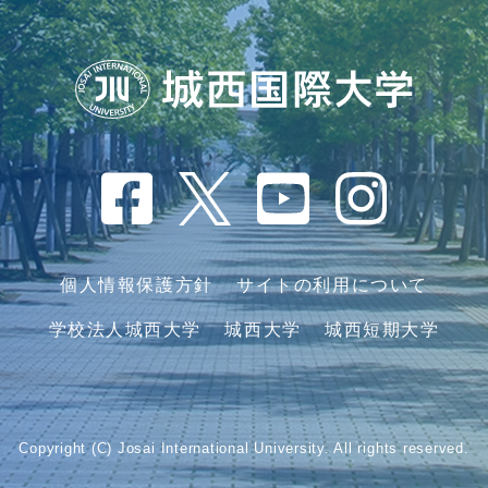
個人情報保護方針
サイトの利用について
学校法人城西大学
城西大学
城西短期大学
Copyright (C) Josai International University. All rights reserved.