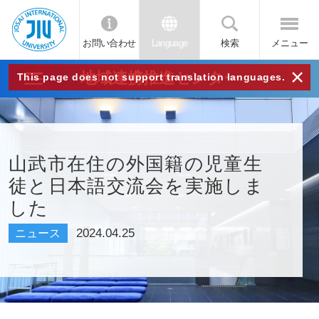
お問い合わせ
Language
検索
メニュー
JIU
×
地域連携推進センター
This page does not support translation languages.
城西
国際
山武市在住の外国籍の児童生
徒と日本語交流会を実施しま
大学
した
2024.04.25
ニュース