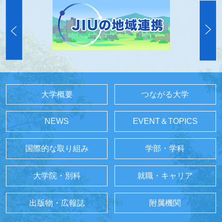
大学概要
つながる大学
NEWS
EVENT＆TOPICS
国際的な取り組み
学部・学科
大学院・別科
就職・キャリア
出版物・広報誌
附属機関