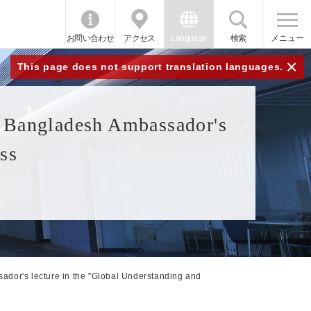
お問い合わせ
アクセス
Language
検索
メニュー
×
This page does not support translation languages.
esh Ambassador's
ss
ture in the "Global Understanding and