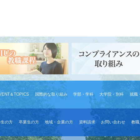
VENT＆TOPICS
国際的な取り組み
学部・学科
大学院・別科
就職
学生の方
卒業生の方
地域・企業の方
資料請求
お問い合わせ
教職