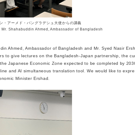
ン・アーメド・バングラデシュ大使からの講義
cy Mr. Shahabuddin Ahmed, Ambassador of Bangladesh
ddin Ahmed, Ambassador of Bangladesh and Mr. Syed Nasir Ers
rs to give lectures on the Bangladesh-Japan partnership, the cu
d the Japanese Economic Zone expected to be completed by 203
nline and AI simultaneous translation tool. We would like to expr
onomic Minister Ershad.