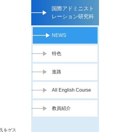
国際アドミニスト
レーション研究科
NEWS
特色
進路
All English Course
教員紹介
氏をゲス