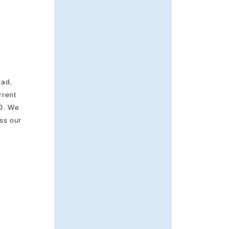
had,
rrent
0. We
ess our