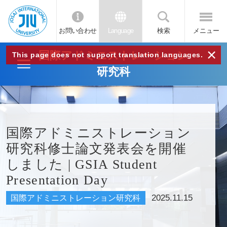
お問い合わせ
Language
検索
メニュー
JIU
×
国際アドミニストレーション
This page does not support translation languages.
研究科
城西
国際
国際アドミニストレーション
大学
研究科修士論文発表会を開催
しました | GSIA Student
Presentation Day
2025.11.15
国際アドミニストレーション研究科