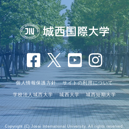
個人情報保護方針
サイトの利用について
学校法人城西大学
城西大学
城西短期大学
Copyright (C) Josai International University. All rights reserved.