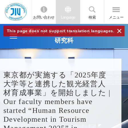
お問い合わせ
Language
検索
メニュー
JIU
×
国際アドミニストレーション
This page does not support translation languages.
研究科
城西
国際
東京都が実施する「2025年度
大学
大学等と連携した観光経営人
材育成事業」を開始しました |
Our faculty members have
started “Human Resource
Development in Tourism