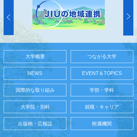
大学概要
つながる大学
NEWS
EVENT＆TOPICS
国際的な取り組み
学部・学科
大学院・別科
就職・キャリア
出版物・広報誌
附属機関