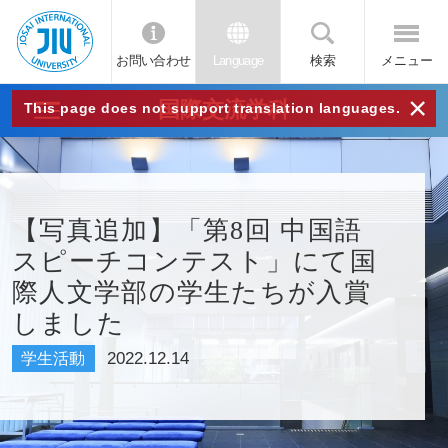
お問い合わせ
Language
検索
メニュー
JIU
×
国際交流学科
This page does not support translation languages.
城西
国際
【写真追加】「第8回 中国語
スピーチコンテスト」にて国
大学
際人文学部の学生たちが入賞
しました
2022.12.14
学生活動