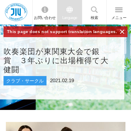
お問い合わせ
Language
検索
メニュー
JIU 城西国
×
This page does not support translation languages.
際大学
吹奏楽団が東関東大会で銀
賞 ３年ぶりに出場権得て大
健闘
2021.02.19
クラブ・サークル