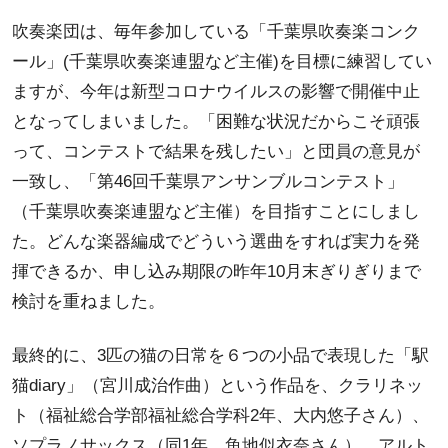
吹奏楽団は、毎年参加している「千葉県吹奏楽コンク
ール」(千葉県吹奏楽連盟など主催)を目標に練習してい
ますが、今年は新型コロナウイルスの影響で開催中止
となってしまいました。「困難な状況だからこそ頑張
って、コンテストで結果を残したい」と団員の意見が
一致し、「第46回千葉県アンサンブルコンテスト」
（千葉県吹奏楽連盟など主催）を目指すことにしまし
た。どんな楽器編成でどういう選曲をすれば実力を発
揮できるか、申し込み期限の昨年10月末ぎりぎりまで
検討を重ねました。
最終的に、3匹の猫の日常を６つの小品で表現した「駅
猫diary」（宮川成治作曲）という作品を、クラリネッ
ト（福祉総合学部福祉総合学科2年、大内悠子さん）、
ソプラノサックス（同1年、魚地似衣奈さん）、アルト