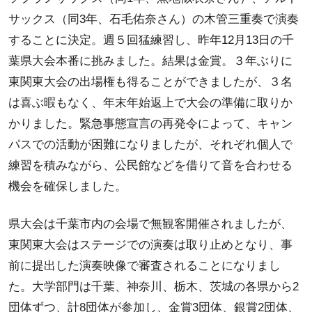
サックス（同3年、石毛佑奈さん）の木管三重奏で演奏
することに決定。週５回猛練習し、昨年12月13日の千
葉県大会本番に挑みました。結果は金賞。３年ぶりに
東関東大会の出場権も得ることができましたが、３名
は喜ぶ暇もなく、年末年始返上で大会の準備に取りか
かりました。緊急事態宣言の再発令によって、キャン
パスでの活動が困難になりましたが、それぞれ個人で
練習を積みながら、公民館などを借りて音を合わせる
機会を確保しました。
県大会は千葉市内の会場で無観客開催されましたが、
東関東大会はステージでの演奏は取り止めとなり、事
前に提出した演奏映像で審査されることになりまし
た。大学部門は千葉、神奈川、栃木、茨城の各県から2
団体ずつ、計8団体が参加し、金賞3団体、銀賞2団体、