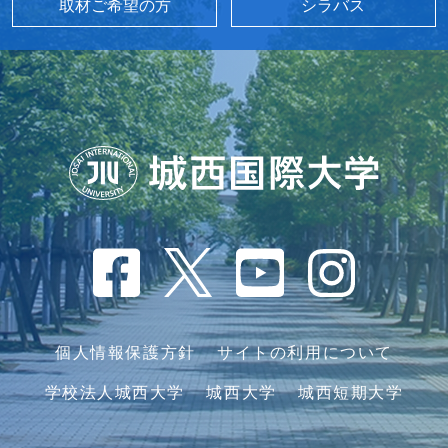
取材ご希望の方
シラバス
個人情報保護方針
サイトの利用について
学校法人城西大学
城西大学
城西短期大学