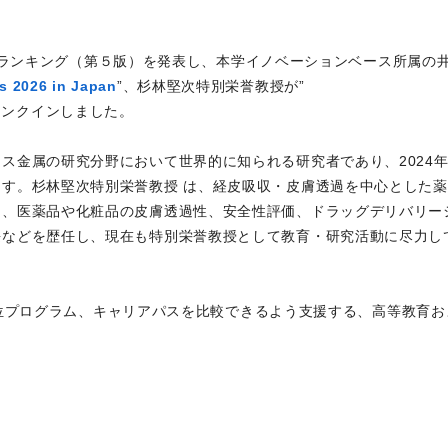
者ランキング（第５版）を発表し、本学イノベーションベース所属の
ts 2026 in Japan
”、杉林堅次特別栄誉教授が”
ランクインしました。
ス金属の研究分野において世界的に知られる研究者であり、2024
す。杉林堅次特別栄誉教授 は、経皮吸収・皮膚透過を中心とした
り、医薬品や化粧品の皮膚透過性、安全性評価、ドラッグデリバリー
長などを歴任し、現在も特別栄誉教授として教育・研究活動に尽力し
位プログラム、キャリアパスを比較できるよう支援する、高等教育お