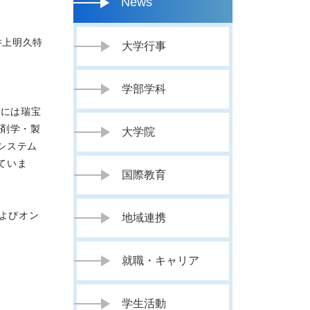
News
井上明久特
大学行事
学部学科
年には瑞宝
薬剤学・製
大学院
システム
ていま
国際教育
よびオン
地域連携
就職・キャリア
学生活動