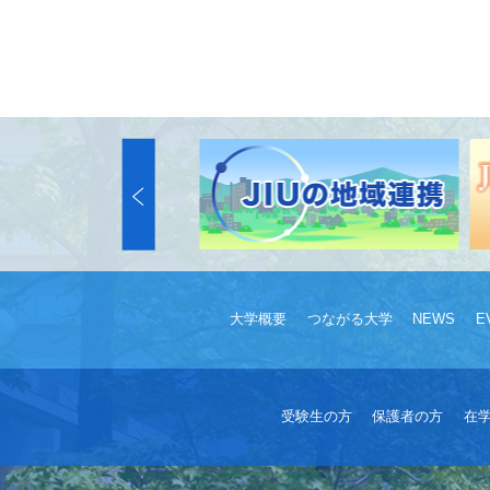
大学概要
つながる大学
NEWS
E
受験生の方
保護者の方
在