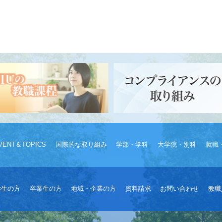
VENT＆TOPICS
国際的な取り組み
学部・学科
大学院・別科
就職
学生の方
卒業生の方
地域・企業の方
資料請求
お問い合わせ
教職