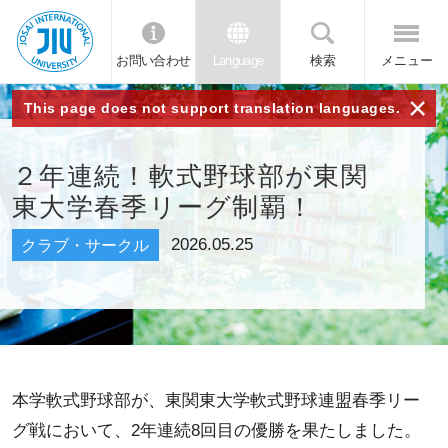
お問い合わせ
Language
検索
メニュー
JIU 城西国
×
This page does not support translation languages.
際大学
２年連続！軟式野球部が東関
東大学春季リーグ制覇！
2026.05.25
クラブ・サークル
本学軟式野球部が、東関東大学軟式野球連盟春季リー
グ戦において、2年連続8回目の優勝を果たしました。