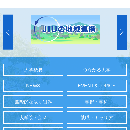
大学概要
つながる大学
NEWS
EVENT＆TOPICS
国際的な取り組み
学部・学科
大学院・別科
就職・キャリア