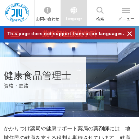
お問い合わせ
Language
検索
メニュー
JIU
×
薬学部医療薬学科
This page does not support translation languages.
城西
国際
健康食品管理士
大学
資格・進路
かかりつけ薬局や健康サポート薬局の薬剤師には、地
域住民の健康を支える役割も期待されています。健康