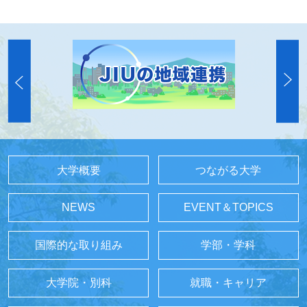
大学概要
つながる大学
NEWS
EVENT＆TOPICS
国際的な取り組み
学部・学科
大学院・別科
就職・キャリア