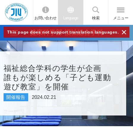
お問い合わせ
Language
検索
メニュー
JIU
×
健康科学部 福祉総合学科
This page does not support translation languages.
城西
国際
福祉総合学科の学生が企画
誰もが楽しめる「子ども運動
大学
遊び教室」を開催
2024.02.21
開催報告