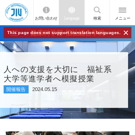
お問い合わせ
Language
検索
メニュー
JIU
×
健康科学部 福祉総合学科
This page does not support translation languages.
城西
国際
人への支援を大切に 福祉系
大学等進学者へ模擬授業
大学
2024.05.15
開催報告