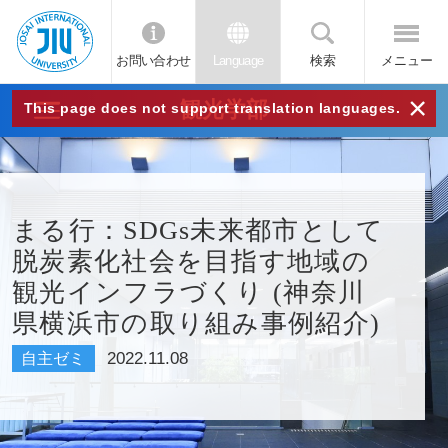
お問い合わせ
Language
検索
メニュー
JIU
×
観光学部
This page does not support translation languages.
城西
国際
まる行：SDGs未来都市として
脱炭素化社会を目指す地域の
大学
観光インフラづくり (神奈川
県横浜市の取り組み事例紹介)
2022.11.08
自主ゼミ