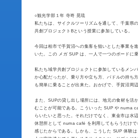
○観光学部１年 寺嵜 晃琉
私たちは、サイクルツーリズムを通して、千葉県
共創プロジェクトBという授業に参加している。
今回は柏市で手賀沼への集客を狙いとした事業を進
いた。この メガ SUP は、一人で一つのボード
私たち域学共創プロジェクトに参加しているメンバー
か心配だったが、乗り方や立ち方、パドルの持ち
も簡単に乗ることが出来た。おかげで、手賀沼周
また、SUPの貸し出し場所には、地元の食材を活かし
むことが可能である。こういった SUP や num
らいたいと思った。それだけでなく、東金市は水
休憩所として numa café を利用してもら
感じたからである。しかも、こうした SUP 体験