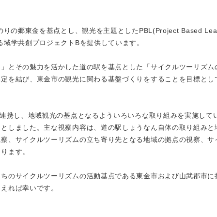
東金を基点とし、観光を主題としたPBL(Project Based Lear
る域学共創プロジェクトBを提供しています。
見」とその魅力を活かした道の駅を基点とした「サイクルツーリズム
協定を結び、東金市の観光に関わる基盤づくりをすることを目標とし
と連携し、地域観光の基点となるよういろいろな取り組みを実施して
ととしました。主な視察内容は、道の駅しょうなん自体の取り組みと
視察、サイクルツーリズムの立ち寄り先となる地域の拠点の視察、サ
なります。
たちのサイクルツーリズムの活動基点である東金市および山武郡市に
らえれば幸いです。