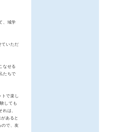
て、域学
せていただ
こなせる
私たちで
。
ットで楽し
体験しても
それは、
性があると
るので、友