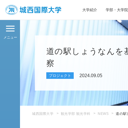
大学紹介
学部・大学院
JIU 城西国際大学
メニュー
道の駅しょうなんを
察
2024.09.05
プロジェクト
城西国際大学
観光学部 観光学科
NEWS
道の駅