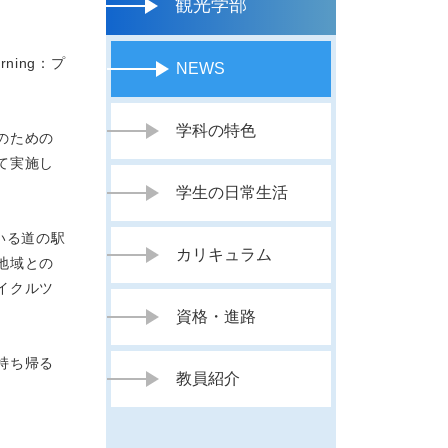
観光学部
ning：プ
NEWS
学科の特色
のための
て実施し
学生の日常生活
いる道の駅
カリキュラム
地域との
イクルツ
資格・進路
持ち帰る
教員紹介