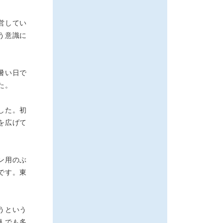
営してい
う意識に
暑い日で
た。
した。初
を広げて
ン用のぶ
です。東
うという
人でも多