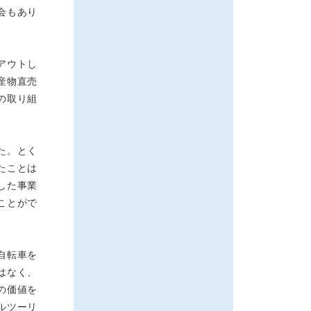
会もあり
アウトし
産物直売
の取り組
た。とく
たことは
した事業
ことがで
自転車を
はなく、
の価値を
ルツーリ