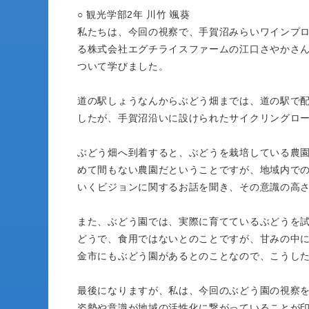
○ 観光学部2年 川竹 颯葵
私たちは、今回の視察で、手賀沼みらいワインプ
る株式会社エグチライスファームの江口さやかさ
ついて学びました。
道の駅しょうなんからぶどう畑までは、道の駅で
したが、手賀沼沿いに設けられたサイクリングロ
ぶどう畑へ到着すると、ぶどうを栽培している農
めて間もない農園だということですが、地域内で
いくビジョンに関するお話を聞き、その意識の高
また、ぶどう園では、実際に育てているぶどうを
どうで、食用ではないとのことですが、甘みの中
金市にもぶどう園があるとのことなので、こうし
最後になりますが、私は、今回のぶどう園の視察
姿勢や意識が地域の活性化に繋がっていることが