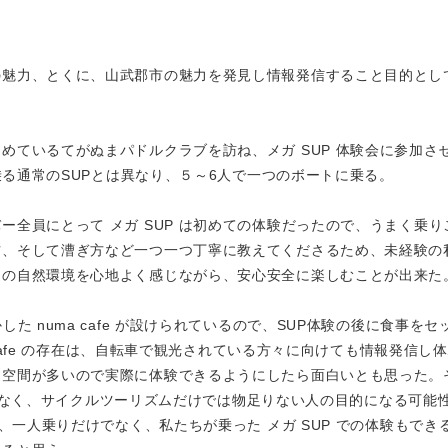
の魅力、とくに、山武郡市の魅力を発見し情報発信すること目的とし
めているてがぬまパドルクラブを訪ね、メガ SUP 体験会に参加さ
に乗る通常のSUPとは異なり、５～6人で一つのボートに乗る。
全員にとって メガ SUP は初めての体験だったので、うまく乗り
方、そして漕ぎ方など一つ一つ丁寧に教えてくださるため、未経験の
辺の自然環境を心地よく感じながら、安心安全に楽しむことが出来た
た numa cafe が設けられているので、SUP体験の後に食事をセ
a cafe の存在は、自転車で観光されている方々に向けても情報発信し
辺空間が多いので実際に体験できるようにしたら面白いとも思った。
うだけでなく、サイクルツーリズムだけでは物足りない人の目的になる可能
は、一人乗りだけでなく、私たちが乗った メガ SUP での体験もでき