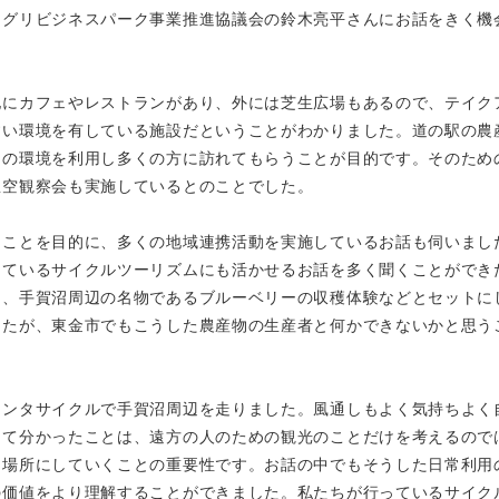
アグリビジネスパーク事業推進協議会の鈴木亮平さんにお話をきく機
他にカフェやレストランがあり、外には芝生広場もあるので、テイク
すい環境を有している施設だということがわかりました。道の駅の農
その環境を利用し多くの方に訪れてもらうことが目的です。そのため
星空観察会も実施しているとのことでした。
くことを目的に、多くの地域連携活動を実施しているお話も伺いまし
しているサイクルツーリズムにも活かせるお話を多く聞くことができ
は、手賀沼周辺の名物であるブルーベリーの収穫体験などとセットに
したが、東金市でもこうした農産物の生産者と何かできないかと思う
レンタサイクルで手賀沼周辺を走りました。風通しもよく気持ちよく
して分かったことは、遠方の人のための観光のことだけを考えるので
る場所にしていくことの重要性です。お話の中でもそうした日常利用
の価値をより理解することができました。私たちが行っているサイク