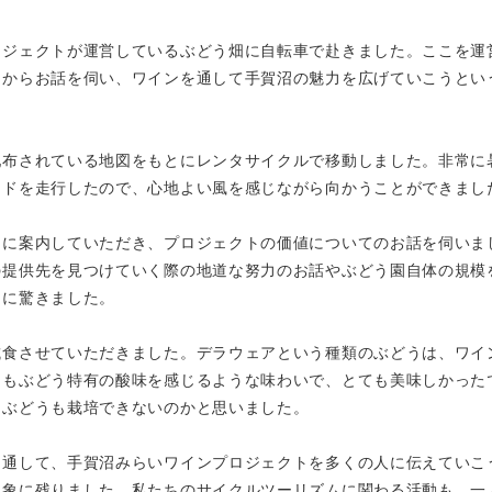
ロジェクトが運営しているぶどう畑に自転車で赴きました。ここを運
んからお話を伺い、ワインを通して手賀沼の魅力を広げていこうとい
配布されている地図をもとにレンタサイクルで移動しました。非常に
ードを走行したので、心地よい風を感じながら向かうことができまし
園に案内していただき、プロジェクトの価値についてのお話を伺いま
の提供先を見つけていく際の地道な努力のお話やぶどう園自体の規模
さに驚きました。
試食させていただきました。デラウェアという種類のぶどうは、ワイ
にもぶどう特有の酸味を感じるような味わいで、とても美味しかった
たぶどうも栽培できないのかと思いました。
を通して、手賀沼みらいワインプロジェクトを多くの人に伝えていこ
印象に残りました。私たちのサイクルツーリズムに関わる活動も、一