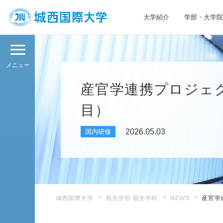
大学紹介
学部・大学院
JIU 城西国際大学
メニュー
産官学連携プロジェク
目）
2026.05.03
国内研修
城西国際大学
観光学部 観光学科
NEWS
産官学