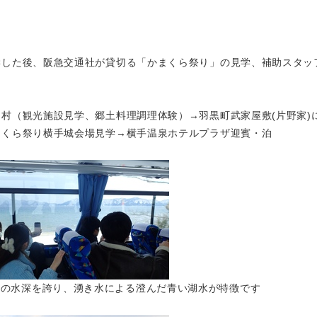
学した後、阪急交通社が貸切る「かまくら祭り」の見学、補助スタッ
村（観光施設見学、郷土料理調理体験）→羽黒町武家屋敷(片野家)
まくら祭り横手城会場見学→横手温泉ホテルプラザ迎賓・泊
一の水深を誇り、湧き水による澄んだ青い湖水が特徴です