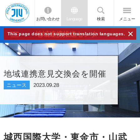
お問い合わせ
Language
検索
メニュー
JIU
×
地域連携推進センター
This page does not support translation languages.
城西
国際
地域連携意見交換会を開催
大学
2023.09.28
ニュース
城西国際大学・東金市・山武