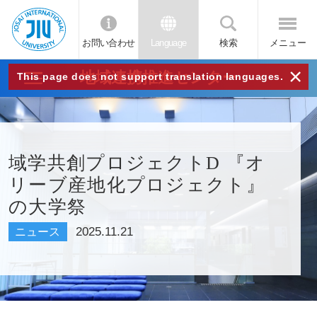
お問い合わせ
Language
検索
メニュー
JIU
×
地域連携推進センター
This page does not support translation languages.
城西
国際
域学共創プロジェクトD 『オ
リーブ産地化プロジェクト』
大学
の大学祭
2025.11.21
ニュース