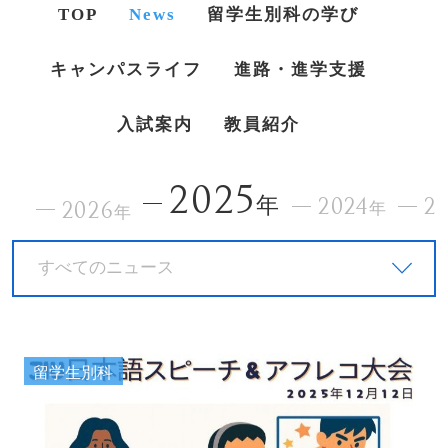
TOP
News
留学生別科の学び
キャンパスライフ
進路・進学支援
入試案内
教員紹介
2025
年
2024
2
2026
年
年
すべてのニュース
留学生別科