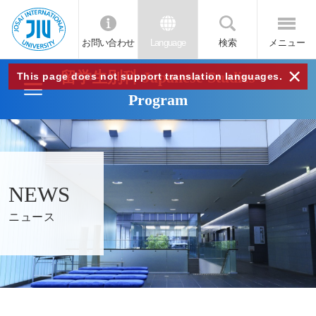
お問い合わせ
Language
検索
メニュー
JIU
×
留学生別科 Japanese Studies
This page does not support translation languages.
Program
城西
国際
大学
NEWS
ニュース