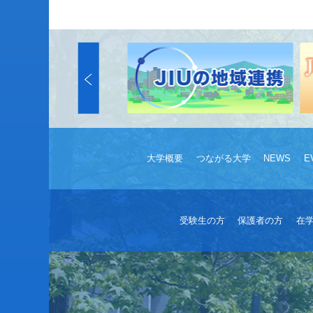
大学概要
つながる大学
NEWS
E
受験生の方
保護者の方
在