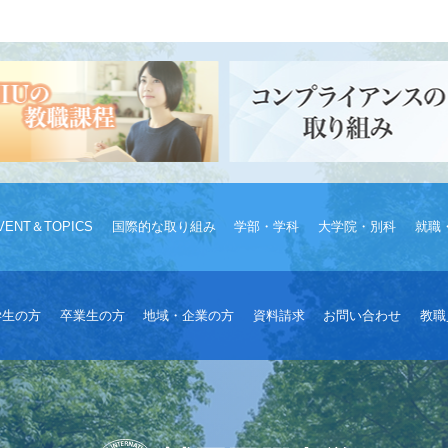
VENT＆TOPICS
国際的な取り組み
学部・学科
大学院・別科
就職
学生の方
卒業生の方
地域・企業の方
資料請求
お問い合わせ
教職