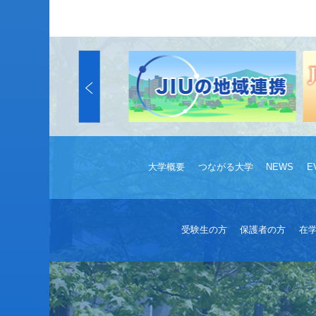
大学概要
つながる大学
NEWS
E
受験生の方
保護者の方
在