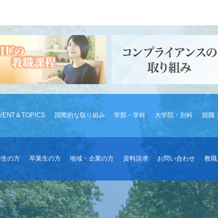
VENT＆TOPICS
国際的な取り組み
学部・学科
大学院・別科
就職
学生の方
卒業生の方
地域・企業の方
資料請求
お問い合わせ
教職