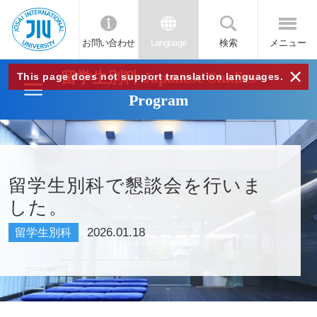
お問い合わせ
Language
検索
メニュー
JIU
×
留学生別科 Japanese Studies
This page does not support translation languages.
Program
城西
国際
留学生別科で懇談会を行いま
大学
した。
2026.01.18
留学生別科