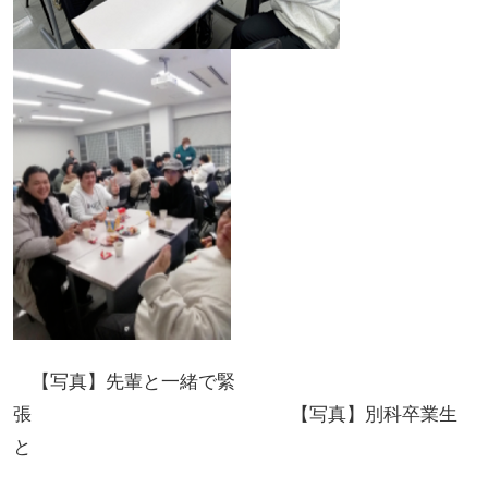
【写真】先輩と一緒で緊
張 【写真】別科卒業生
と