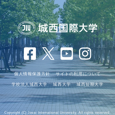
個人情報保護方針
サイトの利用について
学校法人城西大学
城西大学
城西短期大学
Copyright (C) Josai International University. All rights reserved.