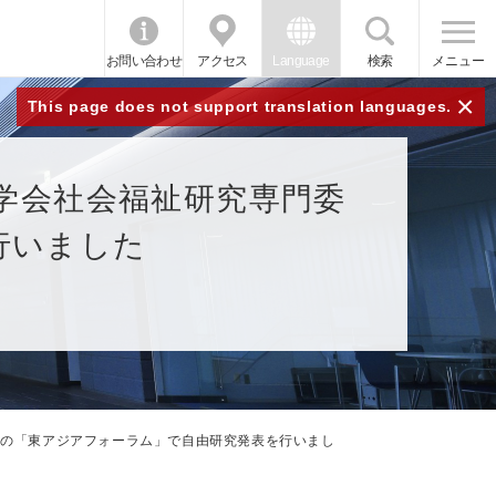
お問い合わせ
アクセス
Language
検索
メニュー
×
This page does not support translation languages.
会学会社会福祉研究専門委
行いました
催の「東アジアフォーラム」で自由研究発表を行いまし