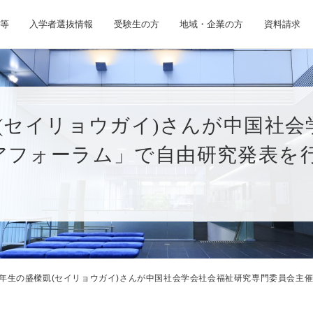
等
入学者選抜情報
受験生の方
地域・企業の方
資料請求
(セイリョウガイ)さんが中国社
アフォーラム」で自由研究発表を
2年生の盛樑凱(セイリョウガイ)さんが中国社会学会社会福祉研究専門委員会主