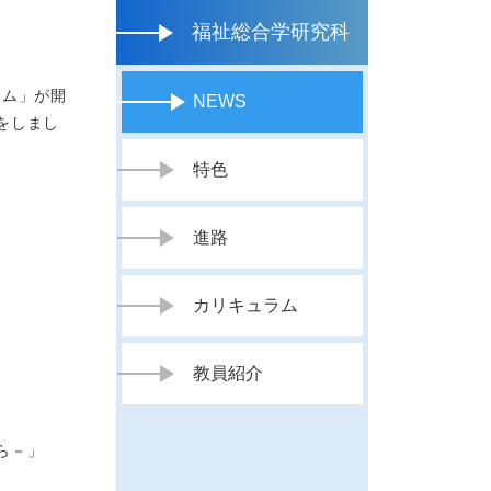
福祉総合学研究科
ラム」が開
NEWS
をしまし
特色
進路
カリキュラム
教員紹介
ら－」