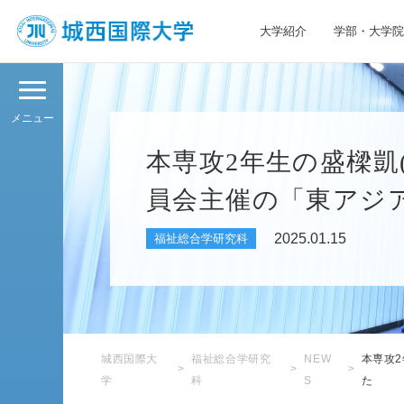
大学紹介
学部・大学院
JIU 城西国際大学
メニュー
本専攻2年生の盛樑凱
員会主催の「東アジ
2025.01.15
福祉総合学研究科
城西国際大
福祉総合学研究
NEW
本専攻
学
科
S
た