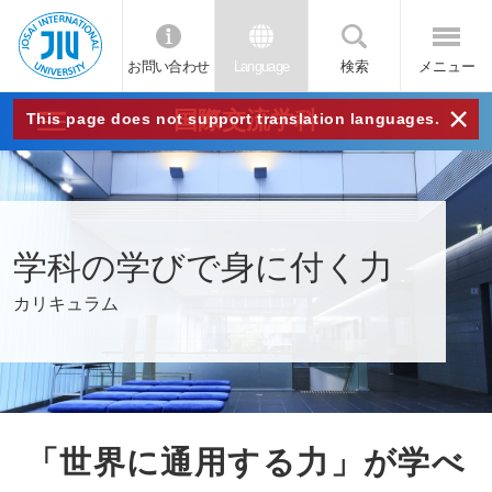
お問い合わせ
Language
検索
メニュー
JIU
×
国際交流学科
This page does not support translation languages.
城西
国際
学科の学びで身に付く力
大学
カリキュラム
「世界に通用する力」が学べ