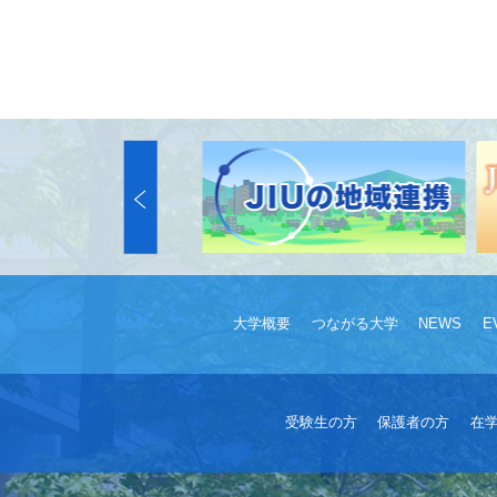
大学概要
つながる大学
NEWS
E
受験生の方
保護者の方
在