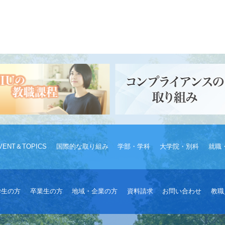
VENT＆TOPICS
国際的な取り組み
学部・学科
大学院・別科
就職
学生の方
卒業生の方
地域・企業の方
資料請求
お問い合わせ
教職