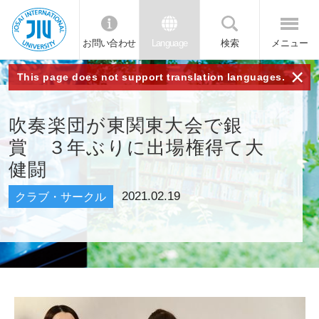
お問い合わせ
Language
検索
メニュー
JIU 城西国
×
This page does not support translation languages.
際大学
吹奏楽団が東関東大会で銀
賞 ３年ぶりに出場権得て大
健闘
2021.02.19
クラブ・サークル