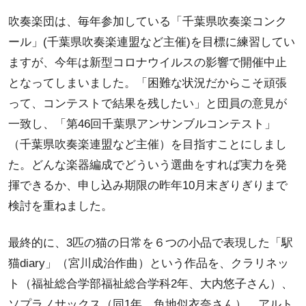
吹奏楽団は、毎年参加している「千葉県吹奏楽コンク
ール」(千葉県吹奏楽連盟など主催)を目標に練習してい
ますが、今年は新型コロナウイルスの影響で開催中止
となってしまいました。「困難な状況だからこそ頑張
って、コンテストで結果を残したい」と団員の意見が
一致し、「第46回千葉県アンサンブルコンテスト」
（千葉県吹奏楽連盟など主催）を目指すことにしまし
た。どんな楽器編成でどういう選曲をすれば実力を発
揮できるか、申し込み期限の昨年10月末ぎりぎりまで
検討を重ねました。
最終的に、3匹の猫の日常を６つの小品で表現した「駅
猫diary」（宮川成治作曲）という作品を、クラリネッ
ト（福祉総合学部福祉総合学科2年、大内悠子さん）、
ソプラノサックス（同1年、魚地似衣奈さん）、アルト