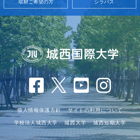
取材ご希望の方
シラバス
個人情報保護方針
サイトの利用について
学校法人城西大学
城西大学
城西短期大学