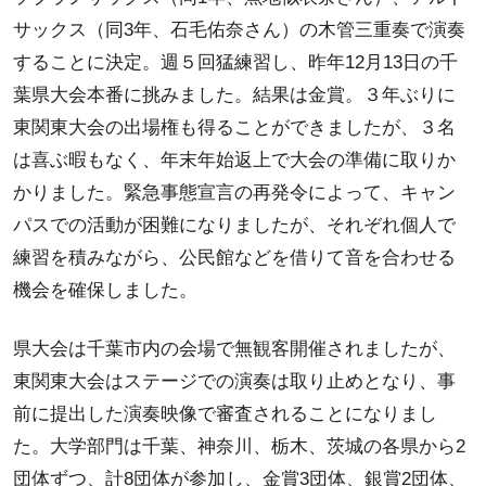
サックス（同3年、石毛佑奈さん）の木管三重奏で演奏
することに決定。週５回猛練習し、昨年12月13日の千
葉県大会本番に挑みました。結果は金賞。３年ぶりに
東関東大会の出場権も得ることができましたが、３名
は喜ぶ暇もなく、年末年始返上で大会の準備に取りか
かりました。緊急事態宣言の再発令によって、キャン
パスでの活動が困難になりましたが、それぞれ個人で
練習を積みながら、公民館などを借りて音を合わせる
機会を確保しました。
県大会は千葉市内の会場で無観客開催されましたが、
東関東大会はステージでの演奏は取り止めとなり、事
前に提出した演奏映像で審査されることになりまし
た。大学部門は千葉、神奈川、栃木、茨城の各県から2
団体ずつ、計8団体が参加し、金賞3団体、銀賞2団体、