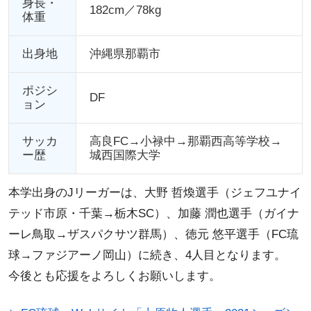
身長・
182cm／78kg
体重
出身地
沖縄県那覇市
ポジシ
DF
ョン
サッカ
高良FC→小禄中→那覇西高等学校→
ー歴
城西国際大学
本学出身のJリーガーは、大野 哲煥選手（ジェフユナイ
テッド市原・千葉→栃木SC）、加藤 潤也選手（ガイナ
ーレ鳥取→ザスパクサツ群馬）、徳元 悠平選手（FC琉
球→ファジアーノ岡山）に続き、4人目となります。
今後とも応援をよろしくお願いします。