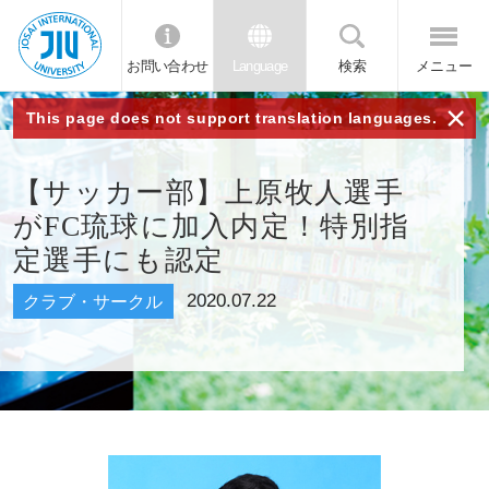
お問い合わせ
Language
検索
メニュー
JIU 城西国
×
This page does not support translation languages.
際大学
【サッカー部】上原牧人選手
がFC琉球に加入内定！特別指
定選手にも認定
2020.07.22
クラブ・サークル