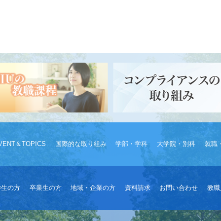
VENT＆TOPICS
国際的な取り組み
学部・学科
大学院・別科
就職
学生の方
卒業生の方
地域・企業の方
資料請求
お問い合わせ
教職