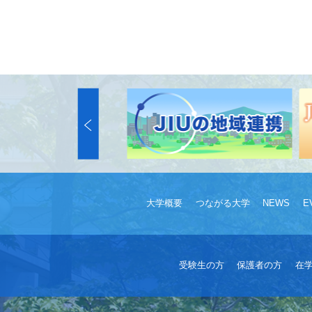
大学概要
つながる大学
NEWS
E
受験生の方
保護者の方
在