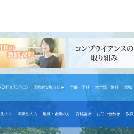
VENT＆TOPICS
国際的な取り組み
学部・学科
大学院・別科
就職
学生の方
卒業生の方
地域・企業の方
資料請求
お問い合わせ
教職