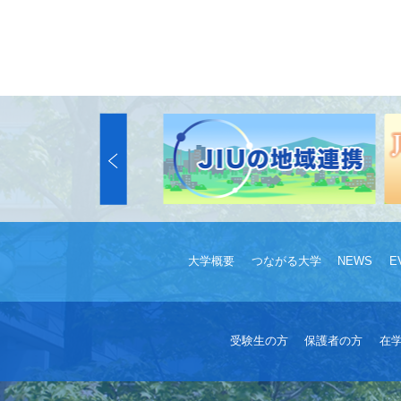
大学概要
つながる大学
NEWS
E
受験生の方
保護者の方
在