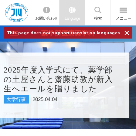
お問い合わせ
Language
検索
メニュー
JIU
×
薬学部医療薬学科
This page does not support translation languages.
城西
国際
2025年度入学式にて、薬学部
の土屋さんと齋藤助教が新入
大学
生へエールを贈りました
2025.04.04
大学行事