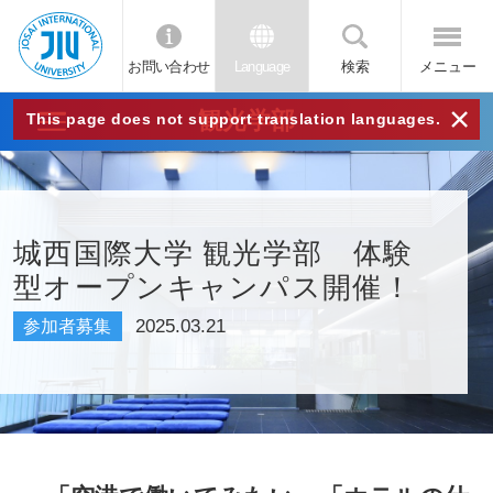
お問い合わせ
Language
検索
メニュー
JIU
×
観光学部
This page does not support translation languages.
城西
国際
城西国際大学 観光学部 体験
型オープンキャンパス開催！
大学
2025.03.21
参加者募集