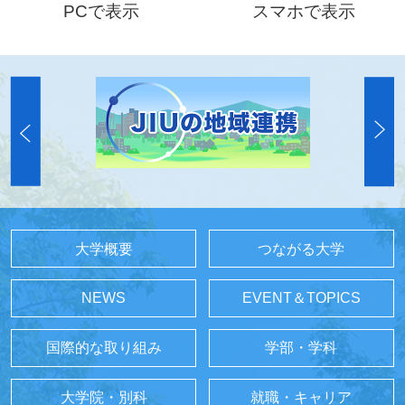
PCで表示
スマホで表示
大学概要
つながる大学
NEWS
EVENT＆TOPICS
国際的な取り組み
学部・学科
大学院・別科
就職・キャリア