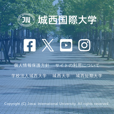
個人情報保護方針
サイトの利用について
学校法人城西大学
城西大学
城西短期大学
Copyright (C) Josai International University. All rights reserved.