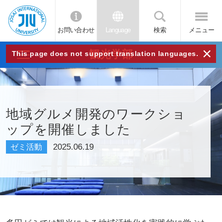
お問い合わせ
Language
検索
メニュー
JIU
×
観光学部
This page does not support translation languages.
城西
国際
地域グルメ開発のワークショ
ップを開催しました
大学
2025.06.19
ゼミ活動