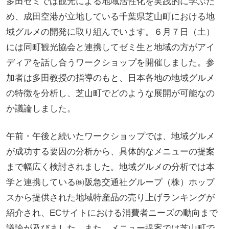
多田ゼミでは観光による地域活性化を実践的に学ぶた
め、成田空港が立地している千葉県芝山町における地
域グルメの開発に取り組んでいます。６月７日（土）
には同町観光協会と連携してゼミ生と地域の方がアイ
ディアを話し合うワークショップを開催しました。参
加者は多田教授の指導のもと、日本各地の地域グルメ
の特徴を分析し、芝山町でどのような展開が可能なの
か議論しました。
午前・午後と続いたワークショップでは、地域グルメ
が成功する要因の分析から、具体的なメニューの提案
まで幅広く検討されました。地域グルメの分析では本
学と連携している㈱阪急交通社グループ（株）ホップ
スから提供された地域特産品の売り上げランキングが
紹介され、ECサイトにおける消費者ニーズの動向まで
議論が及びました。また、メニュー提案では芝山町で