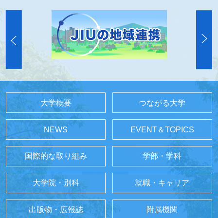
大学概要
つながる大学
NEWS
EVENT＆TOPICS
国際的な取り組み
学部・学科
大学院・別科
就職・キャリア
出版物・広報誌
附属機関