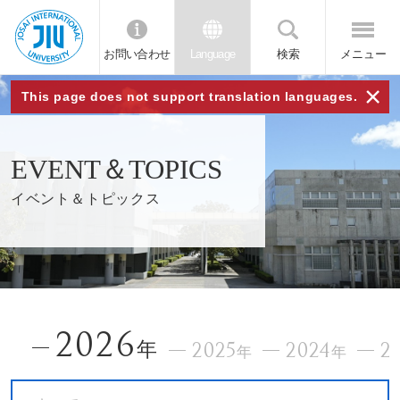
お問い合わせ
Language
検索
メニュー
JIU
×
This page does not support translation languages.
城西
EVENT＆TOPICS
国際
イベント＆トピックス
大学
2026
年
2025
2024
2
年
年