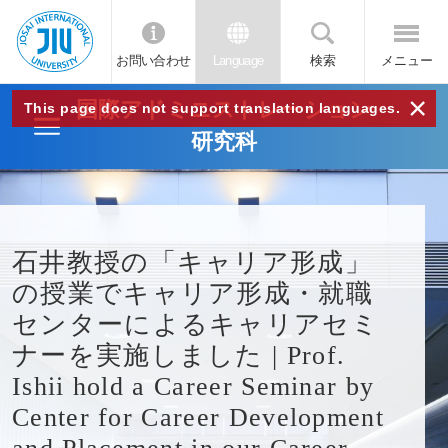
お問い合わせ
Language
検索
メニュー
JIU
×
国際アドミニストレーション
This page does not support translation languages.
研究科
城西
国際
石井教授の「キャリア形成」
大学
の授業でキャリア形成・就職
センターによるキャリアセミ
ナーを実施しました | Prof.
Ishii hold a Career Seminar by
Center for Career Development