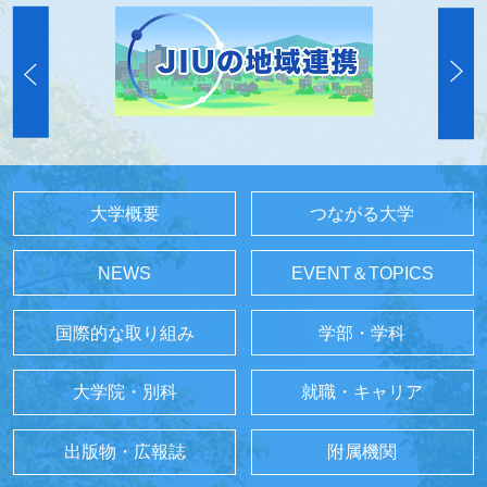
大学概要
つながる大学
NEWS
EVENT＆TOPICS
国際的な取り組み
学部・学科
大学院・別科
就職・キャリア
出版物・広報誌
附属機関