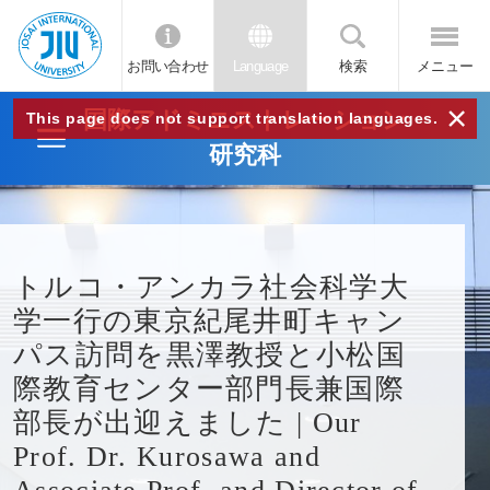
お問い合わせ
Language
検索
メニュー
JIU
×
国際アドミニストレーション
This page does not support translation languages.
研究科
城西
国際
トルコ・アンカラ社会科学大
大学
学一行の東京紀尾井町キャン
パス訪問を黒澤教授と小松国
際教育センター部門長兼国際
部長が出迎えました | Our
Prof. Dr. Kurosawa and