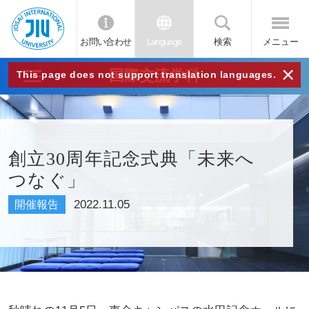
お問い合わせ
Language
検索
メニュー
JIU
×
国際交流学科
This page does not support translation languages.
城西
国際
創立30周年記念式典「未来へ
つなぐ」
大学
2022.11.05
開催報告