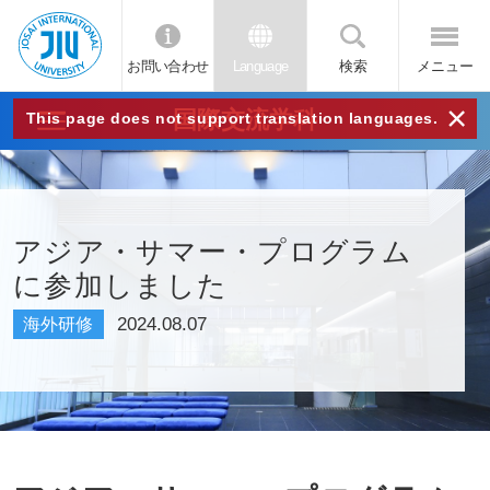
お問い合わせ
Language
検索
メニュー
JIU
×
国際交流学科
This page does not support translation languages.
城西
国際
アジア・サマー・プログラム
に参加しました
大学
2024.08.07
海外研修