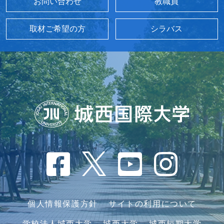
お問い合わせ
教職員
取材ご希望の方
シラバス
個人情報保護方針
サイトの利用について
学校法人城西大学
城西大学
城西短期大学