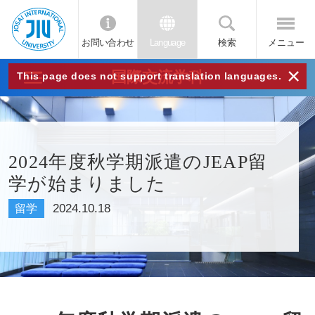
お問い合わせ
Language
検索
メニュー
JIU
×
国際交流学科
This page does not support translation languages.
城西
国際
2024年度秋学期派遣のJEAP留
学が始まりました
大学
2024.10.18
留学